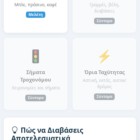
Μπλε, πράσινο, καφέ
Γραμμές, βέλη,
διαβάσεις
Μελέτη
Σύντομα
🚦
⚡
Σήματα
Όρια Ταχύτητας
Τροχονόμου
Αστική, εκτός, αυτοκ/
δρόμος
Χειρονομίες και σήματα
Σύντομα
Σύντομα
Πώς να Διαβάσεις
Αποτελεσματικά