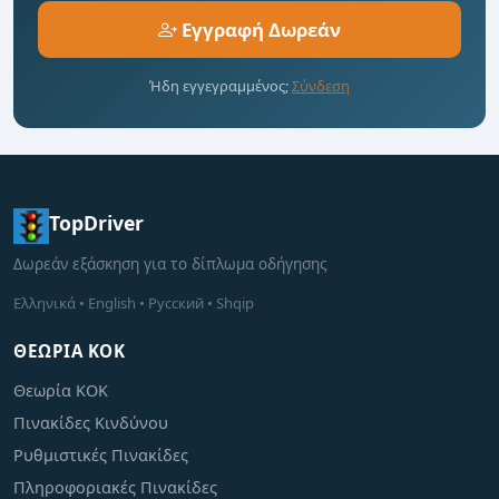
Εγγραφή Δωρεάν
Ήδη εγγεγραμμένος;
Σύνδεση
TopDriver
Δωρεάν εξάσκηση για το δίπλωμα οδήγησης
Ελληνικά • English • Русский • Shqip
ΘΕΩΡΊΑ ΚΟΚ
Θεωρία ΚΟΚ
Πινακίδες Κινδύνου
Ρυθμιστικές Πινακίδες
Πληροφοριακές Πινακίδες